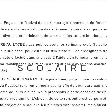
is England, le festival du court métrage britannique de Roue
ions scolaires ainsi que des évènements parallèles qui perm
diversité et l'originalité de la production culturelle britanniq
RE AU LYCÉE :
Les publics scolaires (primaire cycle 3 / collè
s leur classe, pour élire leur film préféré. Les enseignants t
du vote effectué dans la classe à l'aide d'un formulaire en li
land récompense le film coup de cœur des élèves dans chacun
SCOLAIRE
ycée)
DES ENSEIGNANTS :
Chaque année, projection en avant-pr
u Festival (environ un mois avant) afin de permettre aux en
inéma de leurs élèves. Nous proposons à cette occasion des pi
ms au programme. L'objectif de cette rencontre est de permet
la projection à laquelle leurs élèves vont assister, mais aussi