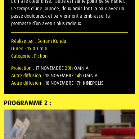
L’un a le cœur brisé, l’autre est sur le point de se marier.
Le temps d’une journée, deux amis font la paix avec un
passé douloureux et parviennent à embrasser la
promesse d’un avenir plus radieux.
Réalisé par :
Soham Kundu
Durée :
15:00 min
Catégorie :
Fiction
Projection :
17 NOVEMBRE
20h
OMNIA
Autre diffusion :
18 NOVEMBRE
14h
OMNIA
Autre diffusion :
18 NOVEMBRE
17h
KINEPOLIS
PROGRAMME 2 :