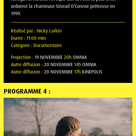
ordonné la chanteuse Sinead O’Connor prêtresse en
1999.
Réalisé par :
Nicky Larkin
Durée :
11:00 min
Catégorie :
Documentaire
Projection :
19 NOVEMBRE
20h
OMNIA
Autre diffusion :
20 NOVEMBRE
14h
OMNIA
Autre diffusion :
20 NOVEMBRE
17h
KINEPOLIS
PROGRAMME 4 :