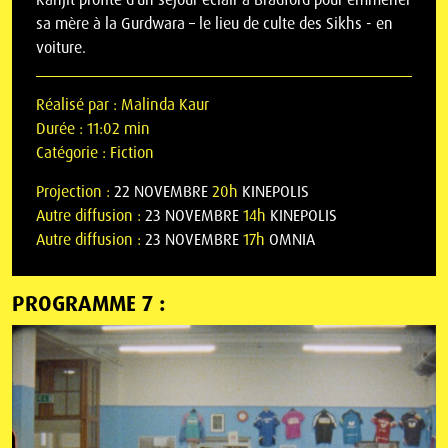
sa mère à la Gurdwara – le lieu de culte des Sikhs - en
voiture.
Réalisé par :
Malinda Kaur
Durée :
11:02 min
Catégorie :
Fiction
Projection :
22 NOVEMBRE
20h
KINEPOLIS
Autre diffusion :
23 NOVEMBRE
14h
KINEPOLIS
Autre diffusion :
23 NOVEMBRE
17h
OMNIA
PROGRAMME 7 :