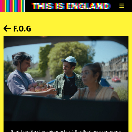
F.O.G
Ranjit profite d’un séjour éclair à Bradford pour emmener