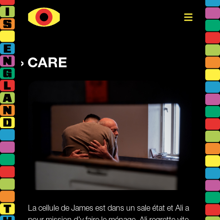
CARE
La cellule de James est dans un sale état et Ali a
pour mission d’y faire le ménage. Ali regrette vite