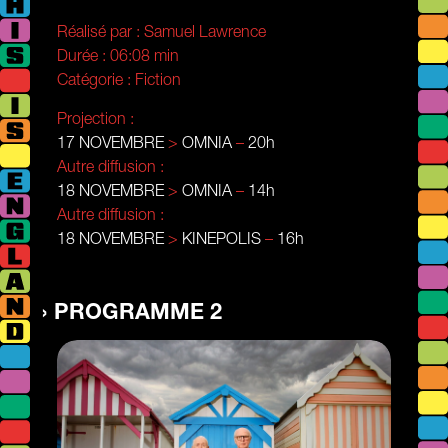
Réalisé par :
Samuel Lawrence
Durée :
06:08 min
Catégorie :
Fiction
Projection :
17 NOVEMBRE
>
OMNIA
–
20h
Autre diffusion :
18 NOVEMBRE
>
OMNIA
–
14h
Autre diffusion :
18 NOVEMBRE
>
KINEPOLIS
–
16h
PROGRAMME 2