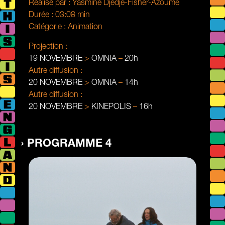
Réalisé par :
Yasmine Djedje-Fisher-Azoume
Durée :
03:08 min
Catégorie :
Animation
Projection :
19 NOVEMBRE
>
OMNIA
–
20h
Autre diffusion :
20 NOVEMBRE
>
OMNIA
–
14h
Autre diffusion :
20 NOVEMBRE
>
KINEPOLIS
–
16h
PROGRAMME 4