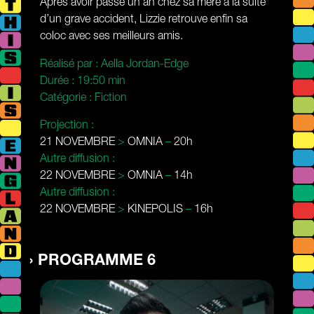
Après avoir passé un an chez sa mère à la suite
d’un grave accident, Lizzie retrouve enfin sa
coloc avec ses meilleurs amis.
Réalisé par :
Aella Jordan-Edge
Durée :
19:50 min
Catégorie :
Fiction
Projection :
21 NOVEMBRE
>
OMNIA
–
20h
Autre diffusion :
22 NOVEMBRE
>
OMNIA
–
14h
Autre diffusion :
22 NOVEMBRE
>
KINEPOLIS
–
16h
PROGRAMME 6